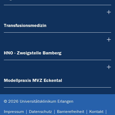
Transfusionsmedizin
Transfusionsmedizin
HNO - Zweigstelle Bamberg
HNO - Zweigstelle Bamberg
Modellpraxis MVZ Eckental
Modellpraxis MVZ Eckental
© 2026 Universitätsklinikum Erlangen
Impressum
Datenschutz
Barrierefreiheit
Kontakt