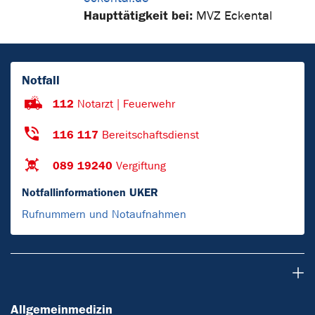
Haupttätigkeit bei:
MVZ Eckental
Notfall
112
Notarzt | Feuerwehr
116 117
Bereitschaftsdienst
089 19240
Vergiftung
Notfallinformationen UKER
Rufnummern und Notaufnahmen
Allgemeinmedizin
Allgemeinmedizin